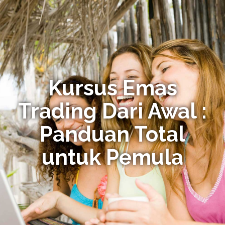
Kursus Emas
Trading Dari Awal :
Panduan Total
untuk Pemula